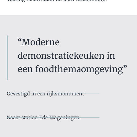
“Moderne
demonstratiekeuken in
een foodthemaomgeving”
Gevestigd in een rijksmonument
Naast station Ede-Wageningen