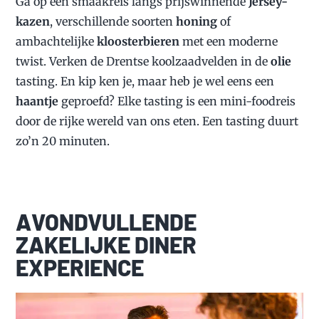
Ga op een smaakreis langs prijswinnende
Jersey-
kazen
, verschillende soorten
honing
of
ambachtelijke
kloosterbieren
met een moderne
twist. Verken de Drentse koolzaadvelden in de
olie
tasting. En kip ken je, maar heb je wel eens een
haantje
geproefd? Elke tasting is een mini-foodreis
door de rijke wereld van ons eten. Een tasting duurt
zo’n 20 minuten.
AVONDVULLENDE
ZAKELIJKE DINER
EXPERIENCE