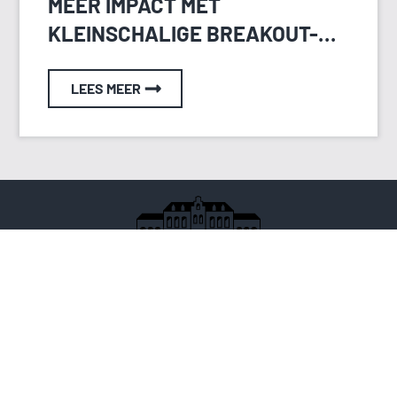
MEER IMPACT MET
KLEINSCHALIGE BREAKOUT-
SESSIES
LEES MEER
Deze Mauritskazerne in Ede heeft niet alleen een
inspirerend verleden
maar ook een verhaal voor de
toekomst. Alles wat je hier doet wordt uniek