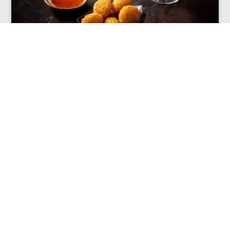
VAN BOER TOT BORD: LOKAAL
ETEN OP JOUW EVENEMENT
LEES MEER